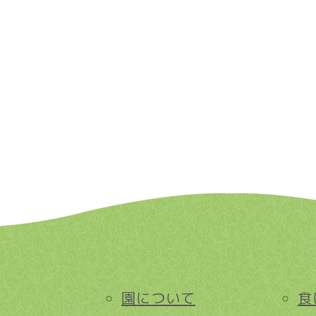
園について
食