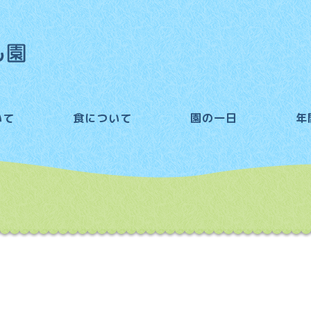
いて
食について
園の一日
年