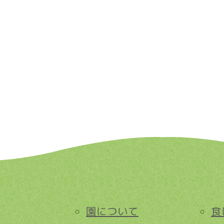
園について
食