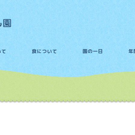
いて
食について
園の一日
年