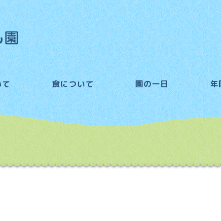
いて
食について
園の一日
年