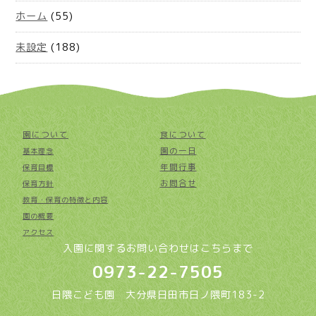
ホーム
(55)
未設定
(188)
園について
食について
園の一日
基本理念
年間行事
保育目標
お問合せ
保育方針
教育・保育の特徴と内容
園の概要
アクセス
入園に関するお問い合わせはこちらまで
0973-22-7505
日隈こども園 大分県日田市日ノ隈町183-2