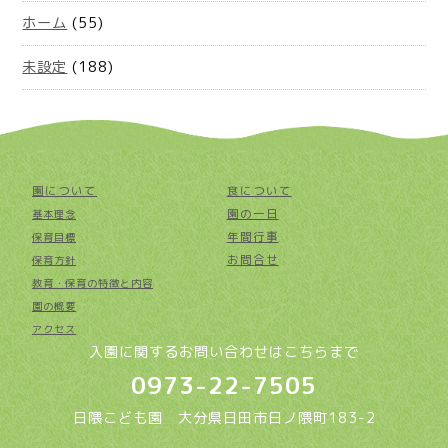
ホーム
(55)
未設定
(188)
園について
食について
園の一日
基本理念
年間行事
保育目標
お問合せ
保育方針
教育・保育の特徴と内容
園の概要
アクセス
入園に関するお問い合わせはこちらまで
0973-22-7505
日隈こども園 大分県日田市日ノ隈町183-2