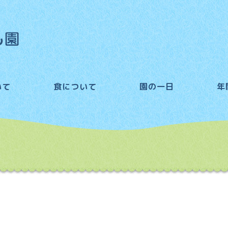
いて
食について
園の一日
年