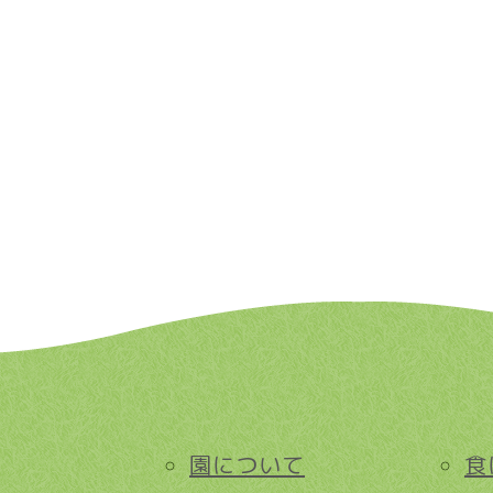
園について
食