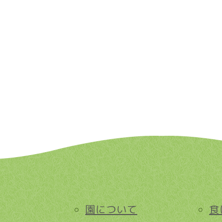
園について
食