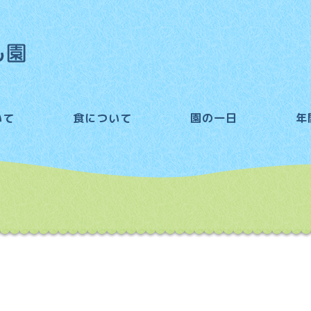
いて
食について
園の一日
年