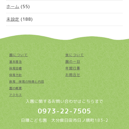
ホーム
(55)
未設定
(188)
園について
食について
園の一日
基本理念
年間行事
保育目標
お問合せ
保育方針
教育・保育の特徴と内容
園の概要
アクセス
入園に関するお問い合わせはこちらまで
0973-22-7505
日隈こども園 大分県日田市日ノ隈町183-2