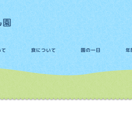
いて
食について
園の一日
年