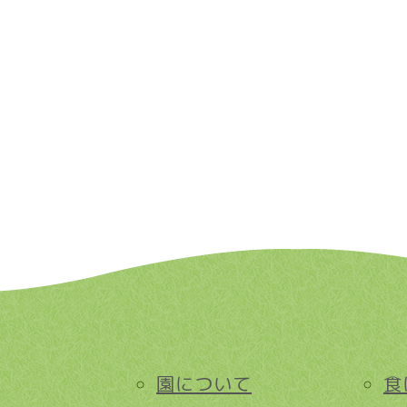
園について
食